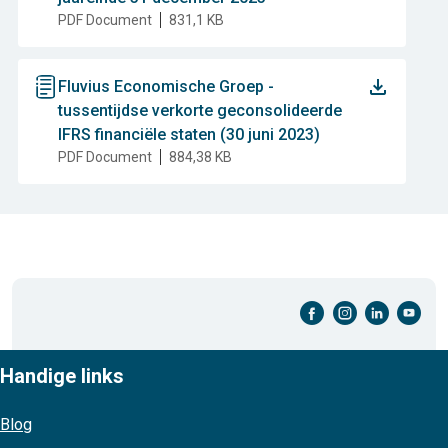
PDF Document
831,1 KB
document
Fluvius Economische Groep -
tussentijdse verkorte geconsolideerde
IFRS financiële staten (30 juni 2023)
PDF Document
884,38 KB
facebook-cirkel
instagram-cirkel
linkedin-cirkel
youtube-cirkel
Handige links
Blog