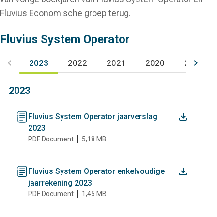
Fluvius Economische groep terug.
Fluvius System Operator
keyboard_arrow_left
keyboard_arrow_right
2023
2022
2021
2020
2019
2023
document
Fluvius System Operator jaarverslag
2023
PDF Document
5,18 MB
document
Fluvius System Operator enkelvoudige
jaarrekening 2023
PDF Document
1,45 MB