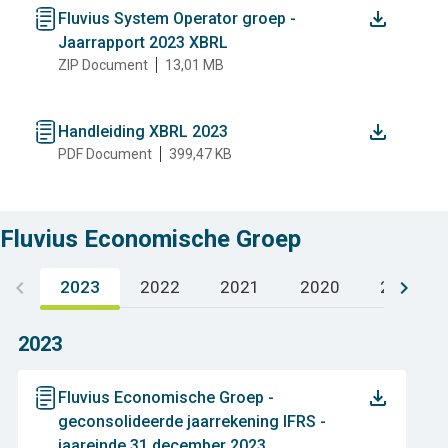
document
Fluvius System Operator groep -
Jaarrapport 2023 XBRL
ZIP Document
13,01 MB
document
Handleiding XBRL 2023
PDF Document
399,47 KB
Fluvius Economische Groep
keyboard_arrow_left
keyboard_arrow_right
2023
2022
2021
2020
2019
(actieve tabblad)
2023
document
Fluvius Economische Groep -
geconsolideerde jaarrekening IFRS -
jaareinde 31 december 2023