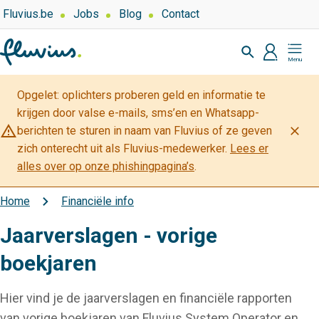
Overslaan
Top
Fluvius.be
Jobs
Blog
Contact
navigation
en
Zoeken
-
naar
profiel
Mijn
Over
de
Fluvius
Fluvius
inhoud
Opgelet: oplichters proberen geld en informatie te
gaan
krijgen door valse e-mails, sms’en en Whatsapp-
warning_amber
close
berichten te sturen in naam van Fluvius of ze geven
zich onterecht uit als Fluvius-medewerker.
Lees er
alles over op onze phishingpagina’s
.
Home
Financiële info
Kruimelpad
Jaarverslagen - vorige
boekjaren
Hier vind je de jaarverslagen en financiële rapporten
van vorige boekjaren van Fluvius System Operator en