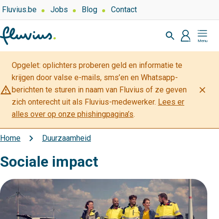
Overslaan
Top
Fluvius.be
Jobs
Blog
Contact
navigation
en
Zoeken
-
naar
profiel
Mijn
Over
de
Fluvius
Fluvius
inhoud
Opgelet: oplichters proberen geld en informatie te
gaan
krijgen door valse e-mails, sms’en en Whatsapp-
warning_amber
close
berichten te sturen in naam van Fluvius of ze geven
zich onterecht uit als Fluvius-medewerker.
Lees er
alles over op onze phishingpagina’s
.
Home
Duurzaamheid
Kruimelpad
Sociale impact