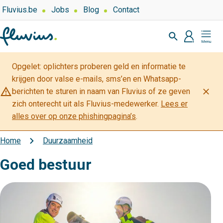
Overslaan
Top
Fluvius.be
Jobs
Blog
Contact
navigation
en
Zoeken
-
naar
profiel
Mijn
Over
de
Fluvius
Fluvius
inhoud
Opgelet: oplichters proberen geld en informatie te
gaan
krijgen door valse e-mails, sms’en en Whatsapp-
warning_amber
close
berichten te sturen in naam van Fluvius of ze geven
zich onterecht uit als Fluvius-medewerker.
Lees er
alles over op onze phishingpagina’s
.
Home
Duurzaamheid
Kruimelpad
Goed bestuur