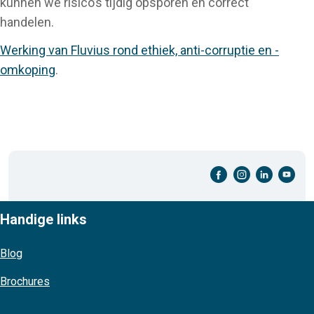
kunnen we risico’s tijdig opsporen en correct
handelen.
Werking van Fluvius rond ethiek, anti-corruptie en -
omkoping
.
facebook-cirkel
instagram-cirkel
linkedin-cirkel
youtube-cirkel
Handige links
Blog
Brochures