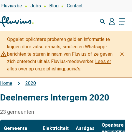
Overslaan
Top
Fluvius.be
Jobs
Blog
Contact
navigation
en
Zoeken
-
naar
profiel
Mijn
Over
de
Fluvius
Fluvius
inhoud
Opgelet: oplichters proberen geld en informatie te
gaan
krijgen door valse e-mails, sms’en en Whatsapp-
warning_amber
close
berichten te sturen in naam van Fluvius of ze geven
zich onterecht uit als Fluvius-medewerker.
Lees er
alles over op onze phishingpagina’s
.
Home
2020
Kruimelpad
Deelnemers Intergem 2020
23 gemeenten
Openbare
Gemeente
Elektriciteit
Aardgas
verlichting