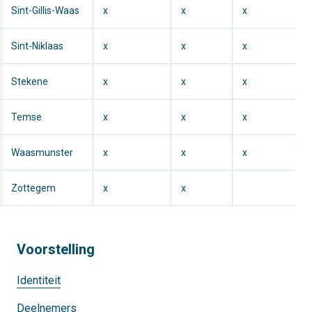
Sint-Gillis-Waas
x
x
x
Sint-Niklaas
x
x
x
Stekene
x
x
x
Temse
x
x
x
Waasmunster
x
x
x
Zottegem
x
x
Voorstelling
Identiteit
Deelnemers