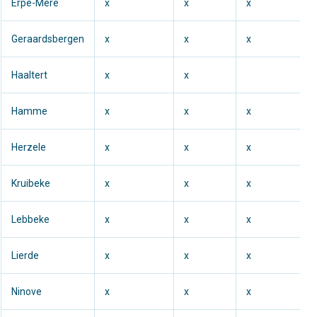
Erpe-Mere
x
x
x
Geraardsbergen
x
x
x
Haaltert
x
x
Hamme
x
x
x
Herzele
x
x
x
Kruibeke
x
x
x
Lebbeke
x
x
x
Lierde
x
x
x
Ninove
x
x
x