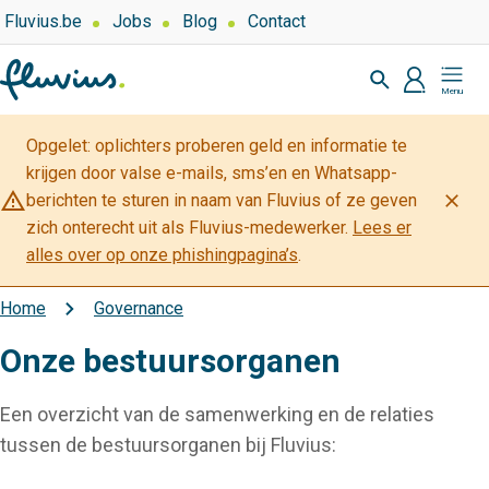
Overslaan
Top
Fluvius.be
Jobs
Blog
Contact
navigation
en
Zoeken
-
naar
profiel
Mijn
Over
de
Fluvius
Fluvius
inhoud
Opgelet: oplichters proberen geld en informatie te
gaan
krijgen door valse e-mails, sms’en en Whatsapp-
warning_amber
close
berichten te sturen in naam van Fluvius of ze geven
zich onterecht uit als Fluvius-medewerker.
Lees er
alles over op onze phishingpagina’s
.
Home
Governance
Kruimelpad
Onze bestuursorganen
Een overzicht van de samenwerking en de relaties
tussen de bestuursorganen bij Fluvius: