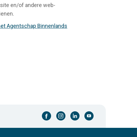
bsite en/of andere web-
ienen.
het Agentschap Binnenlands
facebook-cirkel
instagram-cirkel
linkedin-cirkel
youtube-cirkel