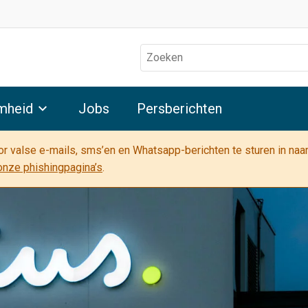
Zoeken
mheid
Jobs
Persberichten
oor valse e-mails, sms’en en Whatsapp-berichten te sturen in na
onze phishingpagina’s
.