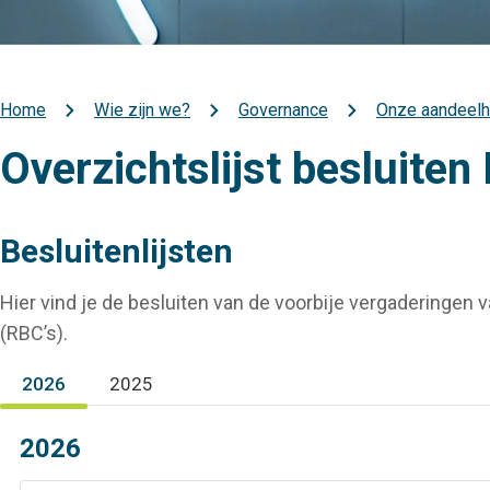
Home
Wie zijn we?
Governance
Onze aandeel
Kruimelpad
Overzichtslijst besluite
Besluitenlijsten
Hier vind je de besluiten van de voorbije vergaderinge
(RBC’s).
2026
2025
(actieve tabblad)
2026