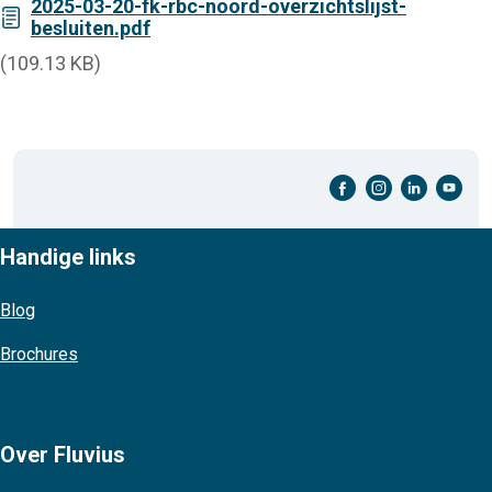
2025-03-20-fk-rbc-noord-overzichtslijst-
besluiten.pdf
(109.13 KB)
facebook-cirkel
instagram-cirkel
linkedin-cirkel
youtube-cirkel
Handige links
Blog
Brochures
Over Fluvius