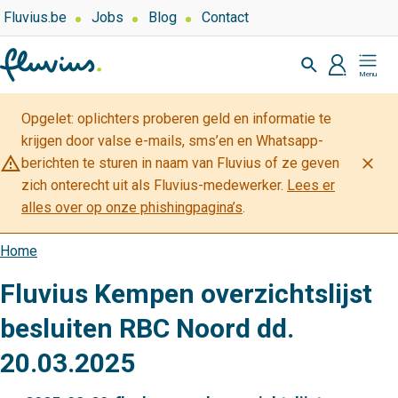
Overslaan
Top
Fluvius.be
Jobs
Blog
Contact
navigation
en
Zoeken
-
naar
profiel
Mijn
Over
de
Fluvius
Fluvius
inhoud
Opgelet: oplichters proberen geld en informatie te
gaan
krijgen door valse e-mails, sms’en en Whatsapp-
warning_amber
close
berichten te sturen in naam van Fluvius of ze geven
zich onterecht uit als Fluvius-medewerker.
Lees er
alles over op onze phishingpagina’s
.
Home
Kruimelpad
Fluvius Kempen overzichtslijst
besluiten RBC Noord dd.
20.03.2025