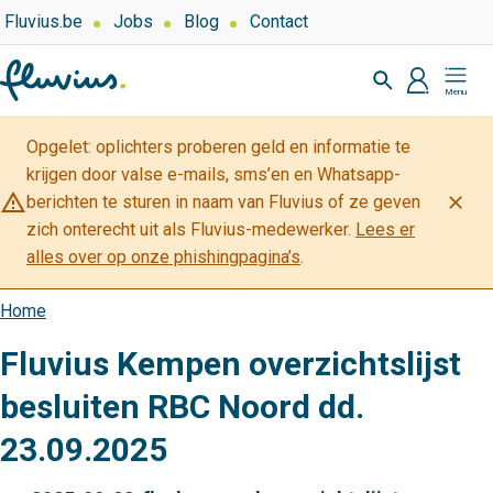
Overslaan
Top
Fluvius.be
Jobs
Blog
Contact
navigation
en
Zoeken
-
naar
profiel
Mijn
Over
de
Fluvius
Fluvius
inhoud
Opgelet: oplichters proberen geld en informatie te
gaan
krijgen door valse e-mails, sms’en en Whatsapp-
warning_amber
close
berichten te sturen in naam van Fluvius of ze geven
zich onterecht uit als Fluvius-medewerker.
Lees er
alles over op onze phishingpagina’s
.
Home
Kruimelpad
Fluvius Kempen overzichtslijst
besluiten RBC Noord dd.
23.09.2025