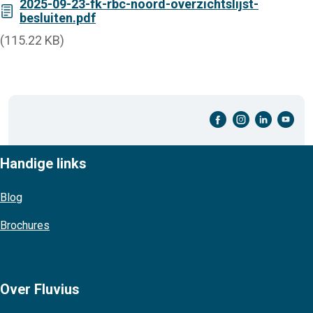
2025-09-23-fk-rbc-noord-overzichtslijst-
besluiten.pdf
(115.22 KB)
facebook-cirkel
instagram-cirkel
linkedin-cirkel
youtube-cirkel
Handige links
Blog
Brochures
Over Fluvius