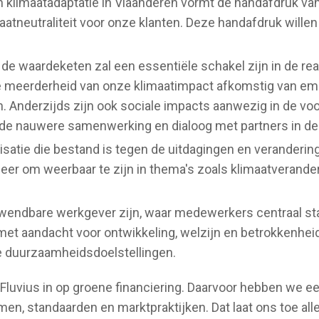
 en klimaatadaptatie in Vlaanderen vormt de handafdruk va
maatneutraliteit voor onze klanten. Deze handafdruk will
e waardeketen zal een essentiële schakel zijn in de real
e meerderheid van onze klimaatimpact afkomstig van emis
n. Anderzijds zijn ook sociale impacts aanwezig in de vo
de nauwere samenwerking en dialoog met partners in de
satie die bestand is tegen de uitdagingen en veranderi
 om weerbaar te zijn in thema's zoals klimaatveranderin
en wendbare werkgever zijn, waar medewerkers centraal st
met aandacht voor ontwikkeling, welzijn en betrokkenhei
de duurzaamheidsdoelstellingen.
t Fluvius in op groene financiering. Daarvoor hebben we
n, standaarden en marktpraktijken. Dat laat ons toe all