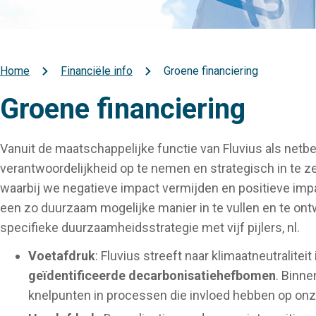
Home
Financiële info
Groene financiering
Kruimelpad
Groene financiering
Vanuit de maatschappelijke functie van Fluvius als ne
verantwoordelijkheid op te nemen en strategisch in te 
waarbij we negatieve impact vermijden en positieve impa
een zo duurzaam mogelijke manier in te vullen en te on
specifieke duurzaamheidsstrategie met vijf pijlers, nl.
Voetafdruk
: Fluvius streeft naar klimaatneutralite
geïdentificeerde decarbonisatiehefbomen
. Binn
knelpunten in processen die invloed hebben op on