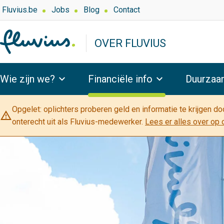
Overslaan
Top
Fluvius.be
Jobs
Blog
Contact
navigation
en
-
naar
OVER FLUVIUS
Over
de
Fluvius
inhoud
Hoofdnavigatie
gaan
Wie zijn we?
Financiële info
Duurzaa
Opgelet: oplichters proberen geld en informatie te krijgen d
warning_amber
onterecht uit als Fluvius-medewerker.
Lees er alles over op 