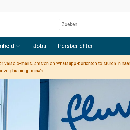
Zoeken
mheid
Jobs
Persberichten
oor valse e-mails, sms’en en Whatsapp-berichten te sturen in na
onze phishingpagina’s
.