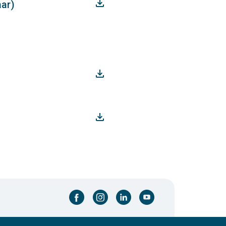
aar)
facebook-cirkel
instagram-cirkel
linkedin-cirkel
youtube-cirkel