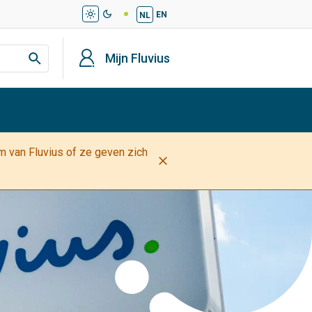
light_mode
dark_mode
EN
NL
profiel
Mijn Fluvius
am van Fluvius of ze geven zich
close