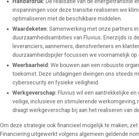
Handafdruk
: De realisatie van de energietransitie
inspanningen voor deze transitie realiseren we kli
optimaliseren met de beschikbare middelen.
Waardeketen
: Samenwerking met onze partners in d
duurzaamheidsambities van Fluvius. Enerzijds is d
leveranciers, aannemers, dienstverleners en klante
duurzaamheidspijler focussen we voornamelijk op 
Weerbaarheid
: We bouwen aan een robuuste organi
toekomst. Deze uitdagingen dwingen ons steeds meer
cybersecurity en fysieke veiligheid.
Werkgeverschap
: Fluvius wil een aantrekkelijke 
veilige, inclusieve en stimulerende werkomgeving, 
draagt werkgeverschap bij aan het realiseren van 
Om deze strategie ook financieel mogelijk te maken, ze
Financiering uitgewerkt volgens algemeen geldende norme