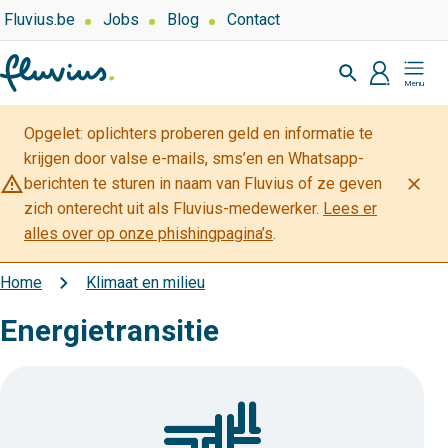
Overslaan
Top
Fluvius.be
Jobs
Blog
Contact
navigation
en
Zoeken
-
naar
profiel
Mijn
Over
de
Fluvius
Fluvius
inhoud
Opgelet: oplichters proberen geld en informatie te
gaan
krijgen door valse e-mails, sms’en en Whatsapp-
warning_amber
close
berichten te sturen in naam van Fluvius of ze geven
zich onterecht uit als Fluvius-medewerker.
Lees er
alles over op onze phishingpagina’s
.
Home
Klimaat en milieu
Kruimelpad
Energietransitie