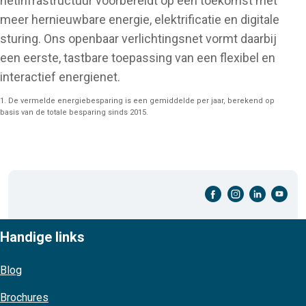
netinfrastructuur voorbereidt op een toekomst met
meer hernieuwbare energie, elektrificatie en digitale
sturing. Ons openbaar verlichtingsnet vormt daarbij
een eerste, tastbare toepassing van een flexibel en
interactief energienet.
1. De vermelde energiebesparing is een gemiddelde per jaar, berekend op
basis van de totale besparing sinds 2015.
facebook-cirkel
instagram-cirkel
linkedin-cirkel
youtube-cirkel
Handige links
Blog
Brochures