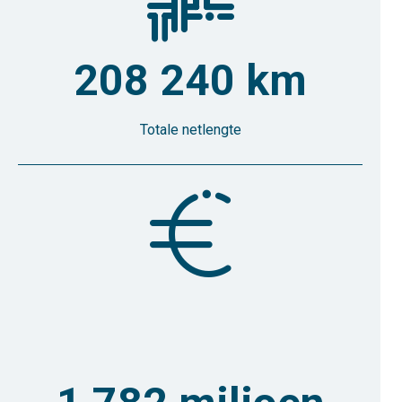
leidingen
208 240 km
Totale netlengte
euroteken-