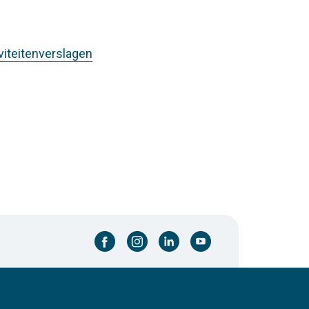
iviteitenverslagen
facebook-cirkel
instagram-cirkel
linkedin-cirkel
youtube-cirkel