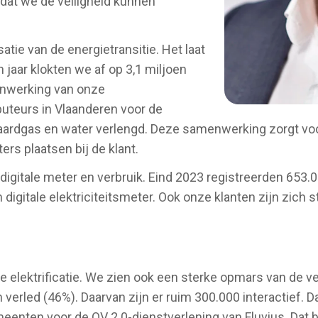
at we de veiligheid kunnen
satie van de energietransitie. Het laat
 jaar klokten we af op 3,1 miljoen
enwerking van onze
buteurs in Vlaanderen voor de
eit, aardgas en water verlengd. Deze samenwerking zorgt vo
ers plaatsen bij de klant.
igitale meter en verbruik. Eind 2023 registreerden 653.
 digitale elektriciteitsmeter. Ook onze klanten zijn zic
de elektrificatie. We zien ook een sterke opmars van de 
n verled (46%). Daarvan zijn er ruim 300.000 interactief
eenten voor de OV 2.0-dienstverlening van Fluvius. Dat b