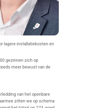
or lagere installatiekosten en
000 gezinnen zich op
h steeds meer bewust van de
verledding van het openbare
. Daarmee zitten we op schema
rengt het totaal op 274, goed