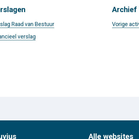
rslagen
Archief
slag Raad van Bestuur
Vorige act
ancieel verslag
uvius
Alle websites