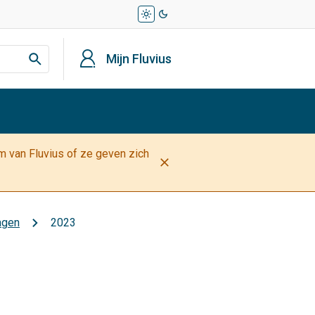
light_mode
dark_mode
profiel
Mijn Fluvius
am van Fluvius of ze geven zich
close
agen
2023