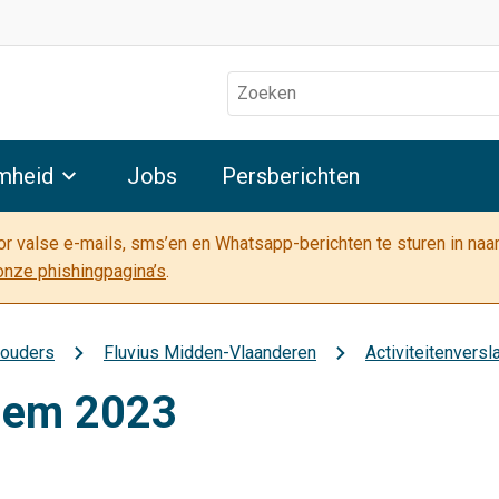
Zoeken
mheid
Jobs
Persberichten
oor valse e-mails, sms’en en Whatsapp-berichten te sturen in na
onze phishingpagina’s
.
houders
Fluvius Midden-Vlaanderen
Activiteitenversl
rgem 2023