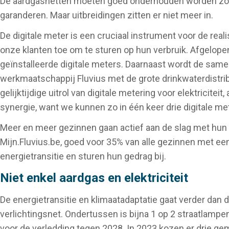
De aardgasnetten moeten goed onderhouden worden zod
garanderen. Maar uitbreidingen zitten er niet meer in.
De digitale meter is een cruciaal instrument voor de reali
onze klanten toe om te sturen op hun verbruik. Afgelopen
geïnstalleerde digitale meters. Daarnaast wordt de sam
werkmaatschappij Fluvius met de grote drinkwaterdistri
gelijktijdige uitrol van digitale metering voor elektricit
synergie, want we kunnen zo in één keer drie digitale met
Meer en meer gezinnen gaan actief aan de slag met hun d
Mijn.Fluvius.be, goed voor 35% van alle gezinnen met een
energietransitie en sturen hun gedrag bij.
Niet enkel aardgas en elektriciteit
De energietransitie en klimaatadaptatie gaat verder dan 
verlichtingsnet. Ondertussen is bijna 1 op 2 straatlampe
voor de verledding tegen 2028. In 2023 kozen er drie gem