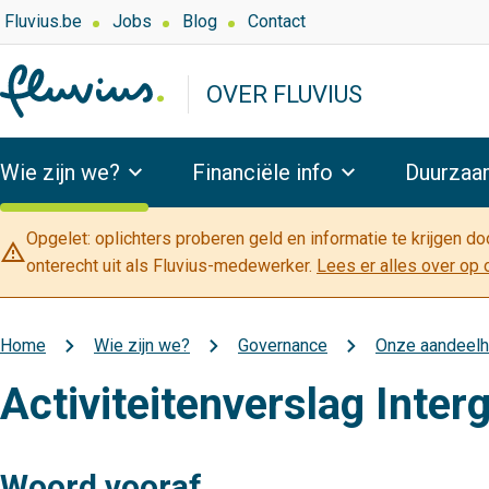
Overslaan
Top
Fluvius.be
Jobs
Blog
Contact
navigation
en
-
naar
OVER FLUVIUS
Over
de
Fluvius
inhoud
Hoofdnavigatie
gaan
Wie zijn we?
Financiële info
Duurzaa
Opgelet: oplichters proberen geld en informatie te krijgen d
warning_amber
onterecht uit als Fluvius-medewerker.
Lees er alles over op 
Home
Wie zijn we?
Governance
Onze aandeel
Kruimelpad
Activiteitenverslag Inte
Woord vooraf