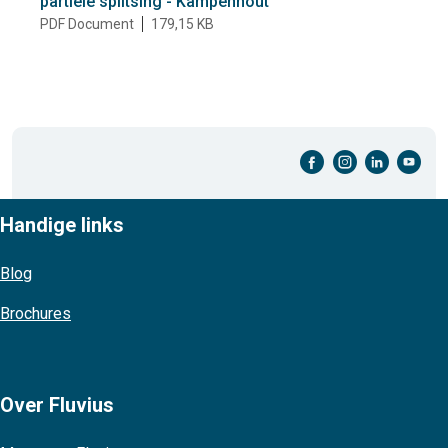
partiële splitsing - Kampenhout
PDF Document
179,15 KB
facebook-cirkel
instagram-cirkel
linkedin-cirkel
youtube-cirkel
Handige links
Blog
Brochures
Over Fluvius