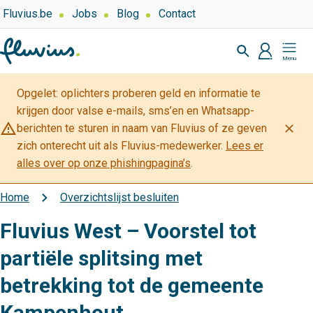
Overslaan
Top
Fluvius.be
Jobs
Blog
Contact
navigation
en
Zoeken
-
naar
profiel
Mijn
Over
de
Fluvius
Fluvius
inhoud
Opgelet: oplichters proberen geld en informatie te
gaan
krijgen door valse e-mails, sms’en en Whatsapp-
warning_amber
close
berichten te sturen in naam van Fluvius of ze geven
zich onterecht uit als Fluvius-medewerker.
Lees er
alles over op onze phishingpagina’s
.
Home
Overzichtslijst besluiten
Kruimelpad
Fluvius West – Voorstel tot
partiële splitsing met
betrekking tot de gemeente
Kampenhout