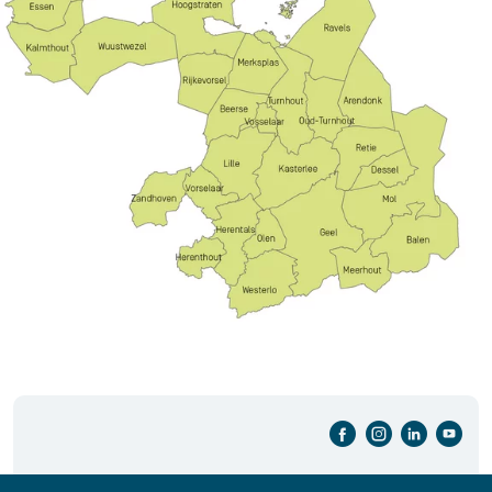
facebook-cirkel
instagram-cirkel
linkedin-cirkel
youtube-cirkel