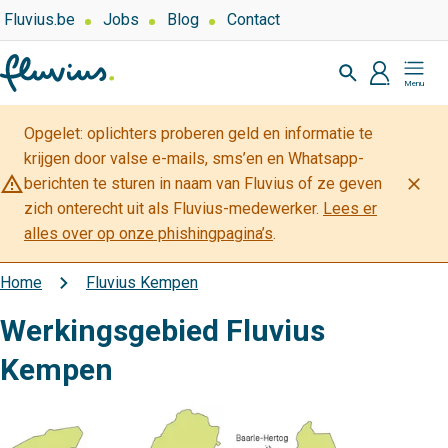
Overslaan
Top
Fluvius.be
Jobs
Blog
Contact
navigation
en
Zoeken
-
naar
profiel
Mijn
Over
de
Fluvius
Fluvius
inhoud
Opgelet: oplichters proberen geld en informatie te
gaan
krijgen door valse e-mails, sms’en en Whatsapp-
warning_amber
close
berichten te sturen in naam van Fluvius of ze geven
zich onterecht uit als Fluvius-medewerker.
Lees er
alles over op onze phishingpagina’s
.
Home
Fluvius Kempen
Kruimelpad
Werkingsgebied Fluvius
Kempen