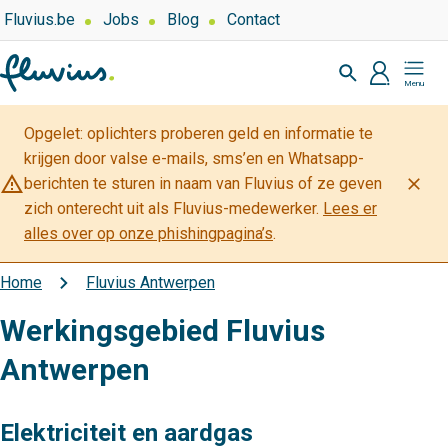
Overslaan
Top
Fluvius.be
Jobs
Blog
Contact
navigation
en
Zoeken
-
naar
profiel
Mijn
Over
de
Fluvius
Fluvius
inhoud
Opgelet: oplichters proberen geld en informatie te
gaan
krijgen door valse e-mails, sms’en en Whatsapp-
warning_amber
close
berichten te sturen in naam van Fluvius of ze geven
zich onterecht uit als Fluvius-medewerker.
Lees er
alles over op onze phishingpagina’s
.
Home
Fluvius Antwerpen
Kruimelpad
Werkingsgebied Fluvius
Antwerpen
Elektriciteit en aardgas