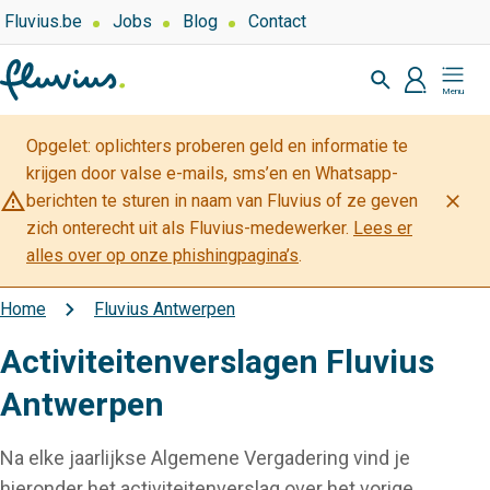
Overslaan
Top
Fluvius.be
Jobs
Blog
Contact
navigation
en
Zoeken
-
naar
profiel
Mijn
Over
de
Fluvius
Fluvius
inhoud
Opgelet: oplichters proberen geld en informatie te
gaan
krijgen door valse e-mails, sms’en en Whatsapp-
warning_amber
close
berichten te sturen in naam van Fluvius of ze geven
zich onterecht uit als Fluvius-medewerker.
Lees er
alles over op onze phishingpagina’s
.
Home
Fluvius Antwerpen
Kruimelpad
Activiteitenverslagen Fluvius
Antwerpen
Na elke jaarlijkse Algemene Vergadering vind je
hieronder het activiteitenverslag over het vorige