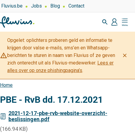
Overslaan
Top
Fluvius.be
Jobs
Blog
Contact
navigation
en
Zoeken
-
naar
profiel
Mijn
Over
de
Fluvius
Fluvius
inhoud
Opgelet: oplichters proberen geld en informatie te
gaan
krijgen door valse e-mails, sms’en en Whatsapp-
warning_amber
close
berichten te sturen in naam van Fluvius of ze geven
zich onterecht uit als Fluvius-medewerker.
Lees er
alles over op onze phishingpagina’s
.
Home
Kruimelpad
PBE - RvB dd. 17.12.2021
2021-12-17-pbe-rvb-website-overzicht-
beslissingen.pdf
(166.94 KB)