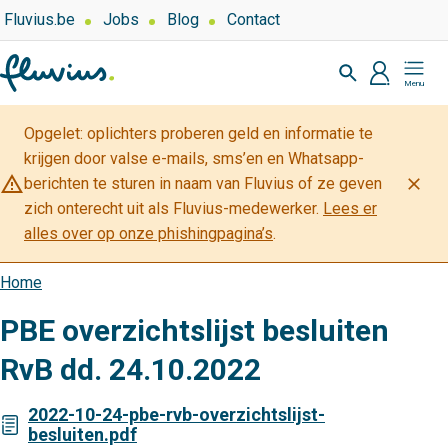
Overslaan
Top
Fluvius.be
Jobs
Blog
Contact
navigation
en
Zoeken
-
naar
profiel
Mijn
Over
de
Fluvius
Fluvius
inhoud
Opgelet: oplichters proberen geld en informatie te
gaan
krijgen door valse e-mails, sms’en en Whatsapp-
warning_amber
close
berichten te sturen in naam van Fluvius of ze geven
zich onterecht uit als Fluvius-medewerker.
Lees er
alles over op onze phishingpagina’s
.
Home
Kruimelpad
PBE overzichtslijst besluiten
RvB dd. 24.10.2022
2022-10-24-pbe-rvb-overzichtslijst-
besluiten.pdf