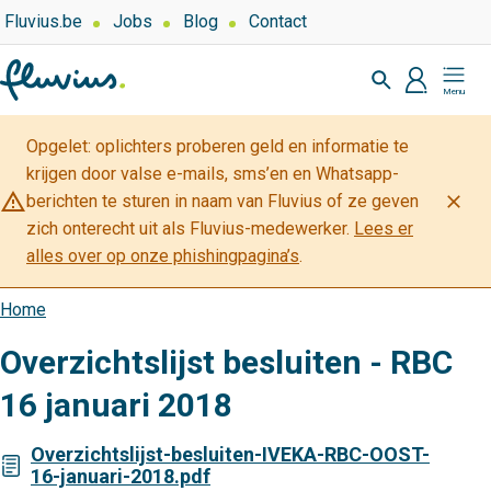
Overslaan
Top
Fluvius.be
Jobs
Blog
Contact
navigation
en
Zoeken
-
naar
profiel
Mijn
Over
de
Fluvius
Fluvius
inhoud
Opgelet: oplichters proberen geld en informatie te
gaan
krijgen door valse e-mails, sms’en en Whatsapp-
warning_amber
close
berichten te sturen in naam van Fluvius of ze geven
zich onterecht uit als Fluvius-medewerker.
Lees er
alles over op onze phishingpagina’s
.
Home
Kruimelpad
Overzichtslijst besluiten - RBC
16 januari 2018
Overzichtslijst-besluiten-IVEKA-RBC-OOST-
16-januari-2018.pdf