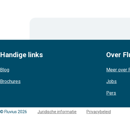
Handige links
Over Fl
Blog
Meer over F
Brochures
Jobs
Pers
Copyright
© Fluvius 2026
Juridische informatie
Privacybeleid
links