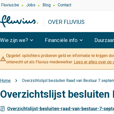
Overslaan
Top
Fluvius.be
Jobs
Blog
Contact
navigation
en
-
naar
OVER FLUVIUS
Over
de
Fluvius
inhoud
Hoofdnavigatie
gaan
Wie zijn we?
Financiële info
Duurzaa
Opgelet: oplichters proberen geld en informatie te krijgen d
warning_amber
onterecht uit als Fluvius-medewerker.
Lees er alles over op 
Home
Overzichtslijst besluiten Raad van Bestuur 7 sept
Kruimelpad
Overzichtslijst besluite
Overzichtslijst-besluiten-raad-van-bestuur-7-sep