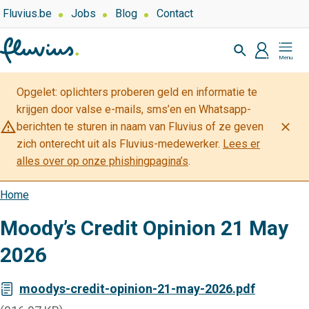
Overslaan
Top
Fluvius.be
Jobs
Blog
Contact
navigation
en
Zoeken
-
naar
profiel
Mijn
Over
de
Fluvius
Fluvius
inhoud
Opgelet: oplichters proberen geld en informatie te
gaan
krijgen door valse e-mails, sms’en en Whatsapp-
warning_amber
close
berichten te sturen in naam van Fluvius of ze geven
zich onterecht uit als Fluvius-medewerker.
Lees er
alles over op onze phishingpagina’s
.
Home
Kruimelpad
Moody’s Credit Opinion 21 May
2026
moodys-credit-opinion-21-may-2026.pdf