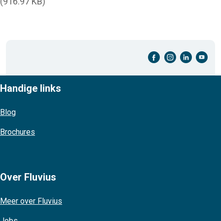
(916.97 KB)
facebook-cirkel
instagram-cirkel
linkedin-cirkel
youtube-cirkel
Handige links
Blog
Brochures
Over Fluvius
Meer over Fluvius
Jobs