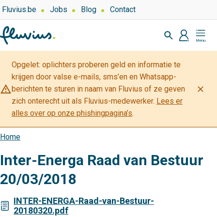
Overslaan
Top
Fluvius.be
Jobs
Blog
Contact
navigation
en
Zoeken
-
naar
profiel
Mijn
Over
de
Fluvius
Fluvius
inhoud
Opgelet: oplichters proberen geld en informatie te
gaan
krijgen door valse e-mails, sms’en en Whatsapp-
warning_amber
close
berichten te sturen in naam van Fluvius of ze geven
zich onterecht uit als Fluvius-medewerker.
Lees er
alles over op onze phishingpagina’s
.
Home
Kruimelpad
Inter-Energa Raad van Bestuur
20/03/2018
INTER-ENERGA-Raad-van-Bestuur-
20180320.pdf