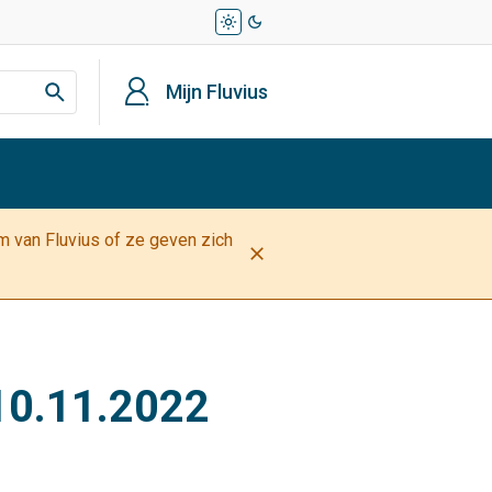
light_mode
dark_mode
profiel
Mijn Fluvius
am van Fluvius of ze geven zich
close
 10.11.2022