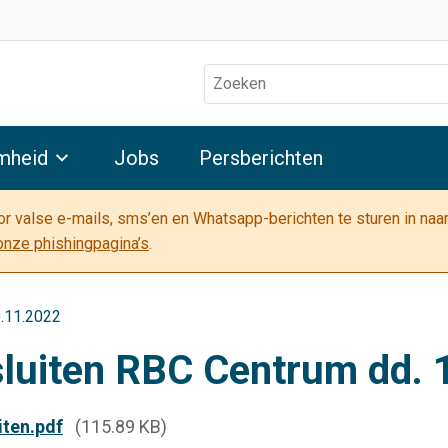
Zoeken
mheid
Jobs
Persberichten
oor valse e-mails, sms’en en Whatsapp-berichten te sturen in na
onze phishingpagina’s
.
0.11.2022
esluiten RBC Centrum dd.
iten.pdf
(115.89 KB)