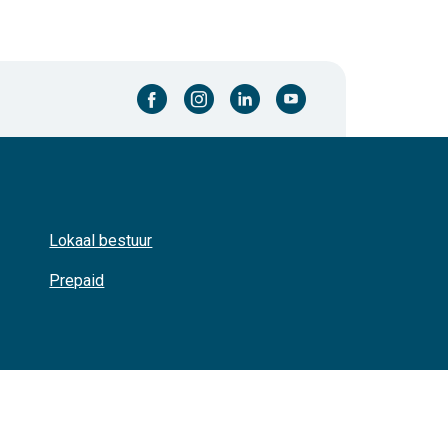
facebook-cirkel
instagram-cirkel
linkedin-cirkel
youtube-cirkel
Lokaal bestuur
Prepaid