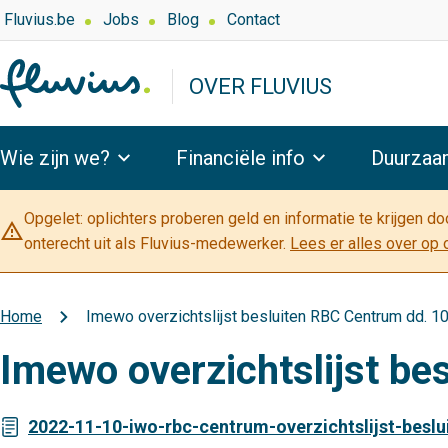
Overslaan
Top
Fluvius.be
Jobs
Blog
Contact
navigation
en
-
naar
OVER FLUVIUS
Over
de
Fluvius
inhoud
Hoofdnavigatie
gaan
Wie zijn we?
Financiële info
Duurzaa
Opgelet: oplichters proberen geld en informatie te krijgen d
warning_amber
onterecht uit als Fluvius-medewerker.
Lees er alles over op 
Home
Imewo overzichtslijst besluiten RBC Centrum dd. 1
Kruimelpad
Imewo overzichtslijst b
2022-11-10-iwo-rbc-centrum-overzichtslijst-beslu