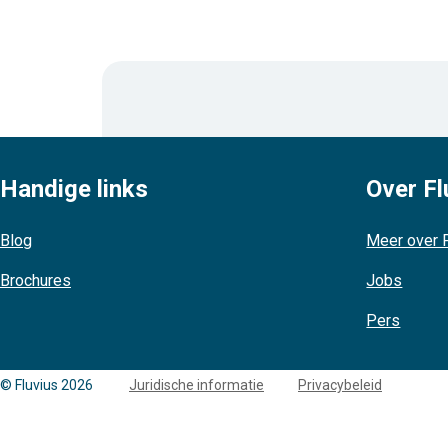
Handige links
Over Fl
Blog
Meer over F
Brochures
Jobs
Pers
Copyright
© Fluvius 2026
Juridische informatie
Privacybeleid
links