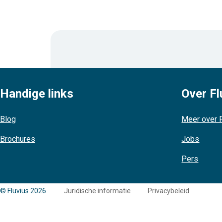
Handige links
Over Fl
Blog
Meer over F
Brochures
Jobs
Pers
Copyright
© Fluvius 2026
Juridische informatie
Privacybeleid
links