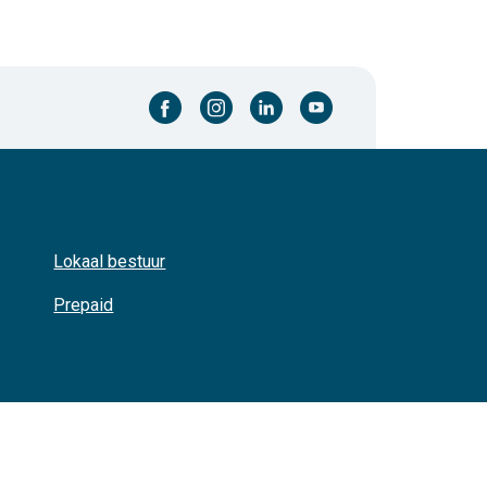
facebook-cirkel
instagram-cirkel
linkedin-cirkel
youtube-cirkel
Lokaal bestuur
Prepaid