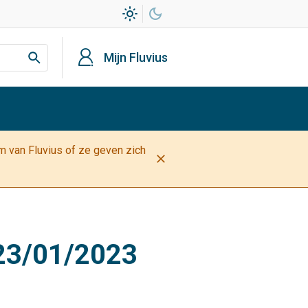
light_mode
dark_mode
profiel
Mijn Fluvius
am van Fluvius of ze geven zich
close
 23/01/2023