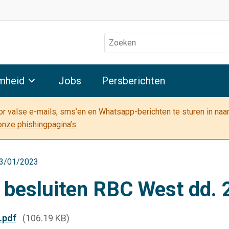
Zoeken
mheid
Jobs
Persberichten
oor valse e-mails, sms’en en Whatsapp-berichten te sturen in na
onze phishingpagina’s
.
 23/01/2023
t besluiten RBC West dd.
.pdf
(106.19 KB)