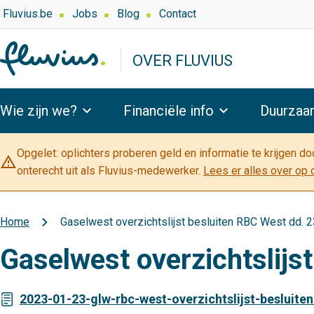
Overslaan
Top
Fluvius.be
Jobs
Blog
Contact
navigation
en
-
naar
OVER FLUVIUS
Over
de
Fluvius
inhoud
Hoofdnavigatie
gaan
Wie zijn we?
Financiële info
Duurzaa
Opgelet: oplichters proberen geld en informatie te krijgen d
warning_amber
onterecht uit als Fluvius-medewerker.
Lees er alles over op 
Home
Gaselwest overzichtslijst besluiten RBC West dd.
Kruimelpad
Gaselwest overzichtslijs
2023-01-23-glw-rbc-west-overzichtslijst-besluiten