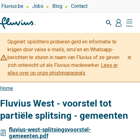
Overslaan
Top
Fluvius.be
Jobs
Blog
Contact
navigation
en
Zoeken
-
naar
profiel
Mijn
Over
de
Fluvius
Fluvius
inhoud
Opgelet: oplichters proberen geld en informatie te
gaan
krijgen door valse e-mails, sms’en en Whatsapp-
warning_amber
close
berichten te sturen in naam van Fluvius of ze geven
zich onterecht uit als Fluvius-medewerker.
Lees er
alles over op onze phishingpagina’s
.
Home
Kruimelpad
Fluvius West - voorstel tot
partiële splitsing - gemeenten
fluvius-west-splitsingsvoorstel-
gemeenten.pdf