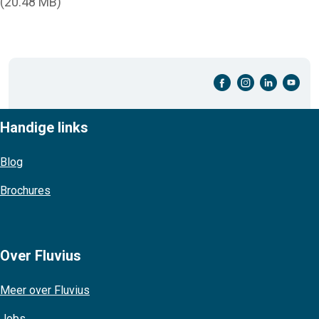
(20.48 MB)
facebook-cirkel
instagram-cirkel
linkedin-cirkel
youtube-cirkel
Handige links
Blog
Brochures
Over Fluvius
Meer over Fluvius
Jobs