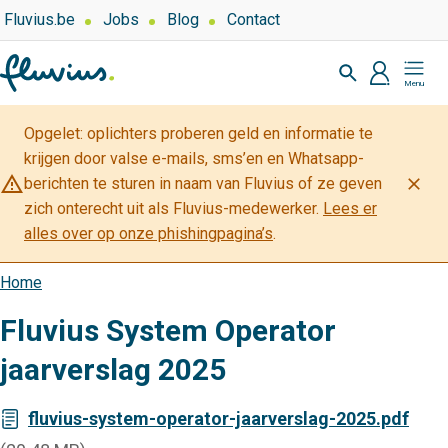
Overslaan
Top
Fluvius.be
Jobs
Blog
Contact
navigation
en
Zoeken
-
naar
profiel
Mijn
Over
de
Fluvius
Fluvius
inhoud
Opgelet: oplichters proberen geld en informatie te
gaan
krijgen door valse e-mails, sms’en en Whatsapp-
warning_amber
close
berichten te sturen in naam van Fluvius of ze geven
zich onterecht uit als Fluvius-medewerker.
Lees er
alles over op onze phishingpagina’s
.
Home
Kruimelpad
Fluvius System Operator
jaarverslag 2025
fluvius-system-operator-jaarverslag-2025.pdf