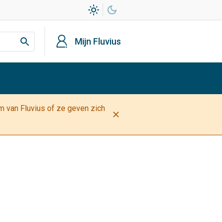
light_mode
dark_mode
profiel
Mijn Fluvius
am van Fluvius of ze geven zich
close