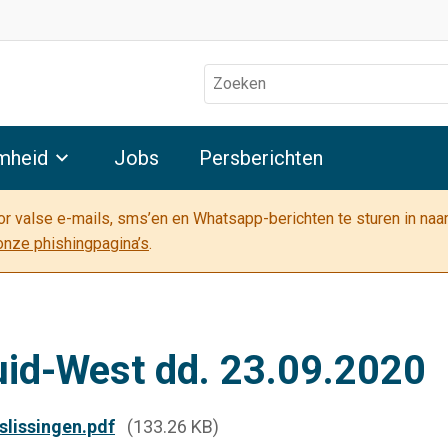
Zoeken
mheid
Jobs
Persberichten
oor valse e-mails, sms’en en Whatsapp-berichten te sturen in na
onze phishingpagina’s
.
uid-West dd. 23.09.2020
slissingen.pdf
(133.26 KB)