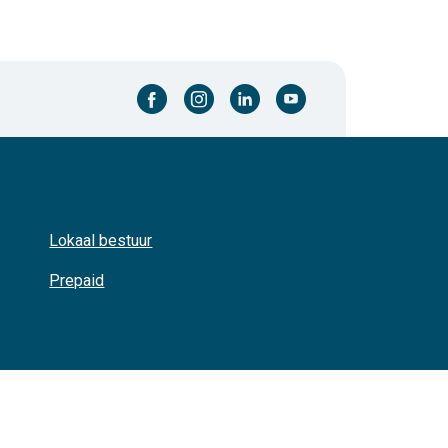
facebook-cirkel
instagram-cirkel
linkedin-cirkel
youtube-cirkel
Lokaal bestuur
Prepaid