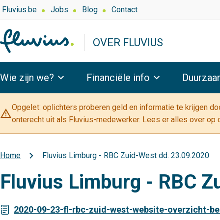
Overslaan
Top
Fluvius.be
Jobs
Blog
Contact
navigation
en
-
naar
OVER FLUVIUS
Over
de
Fluvius
inhoud
Hoofdnavigatie
gaan
Wie zijn we?
Financiële info
Duurzaa
Opgelet: oplichters proberen geld en informatie te krijgen d
warning_amber
onterecht uit als Fluvius-medewerker.
Lees er alles over op 
Home
Fluvius Limburg - RBC Zuid-West dd. 23.09.2020
Kruimelpad
Fluvius Limburg - RBC Z
2020-09-23-fl-rbc-zuid-west-website-overzicht-be