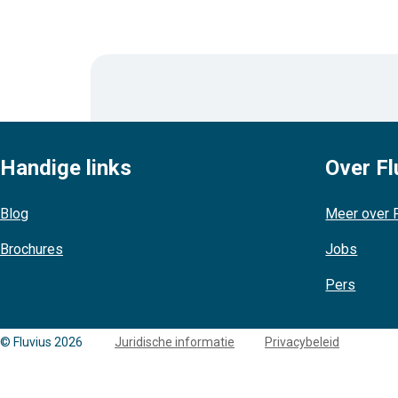
Handige links
Over Fl
Blog
Meer over F
Brochures
Jobs
Pers
Copyright
© Fluvius 2026
Juridische informatie
Privacybeleid
links