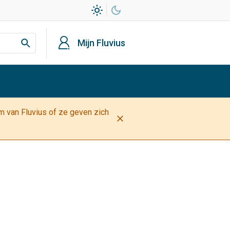
light_mode
dark_mode
profiel
Mijn Fluvius
am van Fluvius of ze geven zich
close