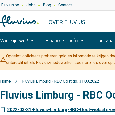
Overslaan
Top
Fluvius.be
Jobs
Blog
Contact
navigation
en
-
naar
OVER FLUVIUS
Over
de
Fluvius
inhoud
Hoofdnavigatie
gaan
Wie zijn we?
Financiële info
Duurzaa
Opgelet: oplichters proberen geld en informatie te krijgen d
warning_amber
onterecht uit als Fluvius-medewerker.
Lees er alles over op 
Home
Fluvius Limburg - RBC Oost dd. 31.03.2022
Kruimelpad
Fluvius Limburg - RBC O
2022-03-31-Fluvius-Limburg-RBC-Oost-website-ove