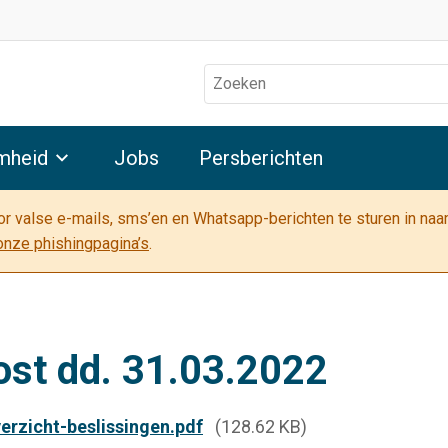
Zoeken
mheid
Jobs
Persberichten
oor valse e-mails, sms’en en Whatsapp-berichten te sturen in na
onze phishingpagina’s
.
ost dd. 31.03.2022
rzicht-beslissingen.pdf
(128.62 KB)