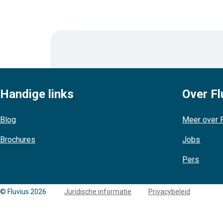
Handige links
Over Fl
Blog
Meer over F
Brochures
Jobs
Pers
Copyright
© Fluvius 2026
Juridische informatie
Privacybeleid
links