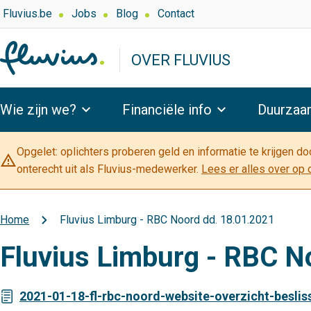
Overslaan
Top
Fluvius.be
Jobs
Blog
Contact
navigation
en
-
naar
OVER FLUVIUS
Over
de
Fluvius
inhoud
Hoofdnavigatie
gaan
Wie zijn we?
Financiële info
Duurzaa
Opgelet: oplichters proberen geld en informatie te krijgen d
warning_amber
onterecht uit als Fluvius-medewerker.
Lees er alles over op 
Home
Fluvius Limburg - RBC Noord dd. 18.01.2021
Kruimelpad
Fluvius Limburg - RBC N
2021-01-18-fl-rbc-noord-website-overzicht-beslis