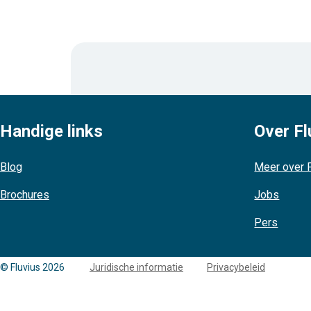
Handige links
Over Fl
Blog
Meer over F
Brochures
Jobs
Pers
Copyright
© Fluvius 2026
Juridische informatie
Privacybeleid
links