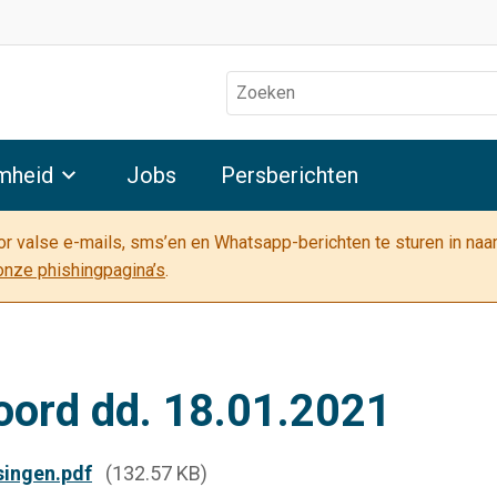
Zoeken
mheid
Jobs
Persberichten
oor valse e-mails, sms’en en Whatsapp-berichten te sturen in na
onze phishingpagina’s
.
oord dd. 18.01.2021
singen.pdf
(132.57 KB)