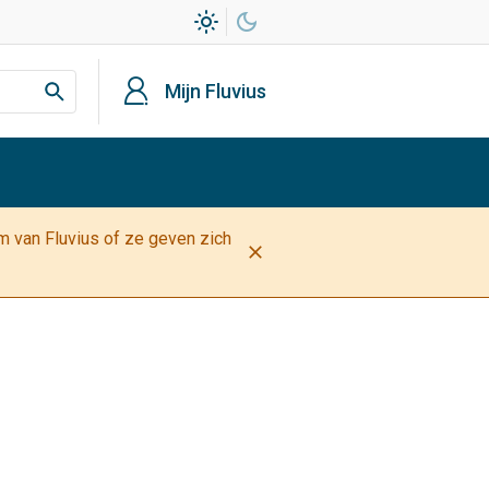
light_mode
dark_mode
profiel
Mijn Fluvius
am van Fluvius of ze geven zich
close