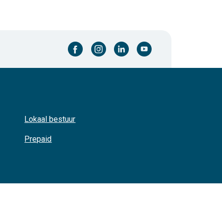
facebook-cirkel
instagram-cirkel
linkedin-cirkel
youtube-cirkel
Lokaal bestuur
Prepaid