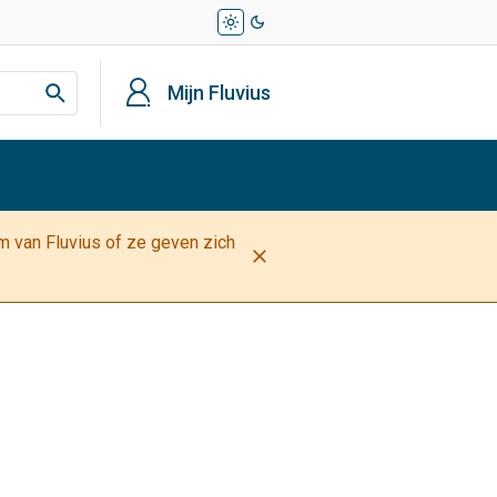
light_mode
dark_mode
profiel
Mijn Fluvius
am van Fluvius of ze geven zich
close