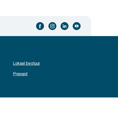
facebook-cirkel
instagram-cirkel
linkedin-cirkel
youtube-cirkel
Lokaal bestuur
Prepaid