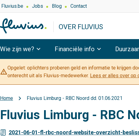
Overslaan
Top
Fluvius.be
Jobs
Blog
Contact
navigation
en
-
naar
OVER FLUVIUS
Over
de
Fluvius
inhoud
Hoofdnavigatie
gaan
Wie zijn we?
Financiële info
Duurzaa
Opgelet: oplichters proberen geld en informatie te krijgen d
warning_amber
onterecht uit als Fluvius-medewerker.
Lees er alles over op 
Home
Fluvius Limburg - RBC Noord dd. 01.06.2021
Kruimelpad
Fluvius Limburg - RBC N
2021-06-01-fl-rbc-noord-website-overzicht-beslis