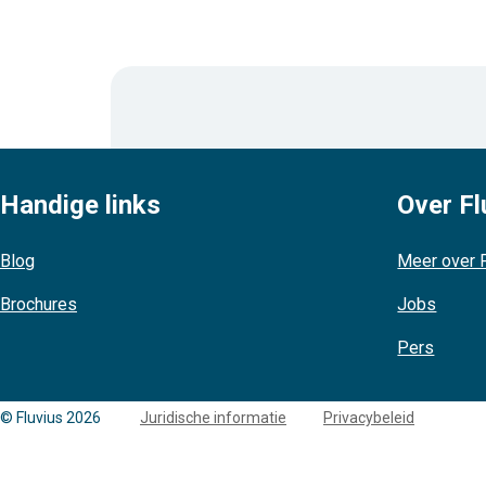
Handige links
Over Fl
Blog
Meer over F
Brochures
Jobs
Pers
Copyright
© Fluvius 2026
Juridische informatie
Privacybeleid
links