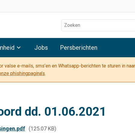
Zoeken
mheid
Jobs
Persberichten
oor valse e-mails, sms’en en Whatsapp-berichten te sturen in na
onze phishingpagina’s
.
oord dd. 01.06.2021
singen.pdf
(125.07 KB)