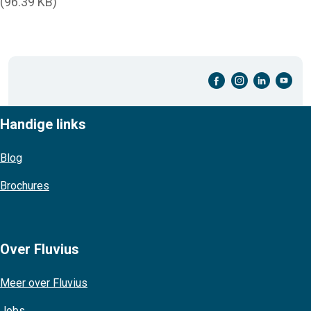
(96.39 KB)
facebook-cirkel
instagram-cirkel
linkedin-cirkel
youtube-cirkel
Handige links
Blog
Brochures
Over Fluvius
Meer over Fluvius
Jobs