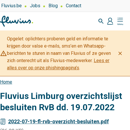
Overslaan
Top
Fluvius.be
Jobs
Blog
Contact
navigation
en
Zoeken
-
naar
profiel
Mijn
Over
de
Fluvius
Fluvius
inhoud
Opgelet: oplichters proberen geld en informatie te
gaan
krijgen door valse e-mails, sms’en en Whatsapp-
warning_amber
close
berichten te sturen in naam van Fluvius of ze geven
zich onterecht uit als Fluvius-medewerker.
Lees er
alles over op onze phishingpagina’s
.
Home
Kruimelpad
Fluvius Limburg overzichtslijst
besluiten RvB dd. 19.07.2022
2022-07-19-fl-rvb-overzicht-besluiten.pdf