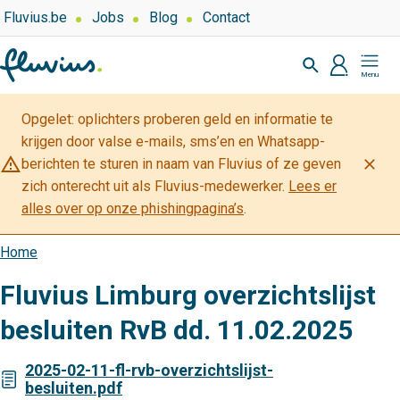
Overslaan
Top
Fluvius.be
Jobs
Blog
Contact
navigation
en
Zoeken
-
naar
profiel
Mijn
Over
de
Fluvius
Fluvius
inhoud
Opgelet: oplichters proberen geld en informatie te
gaan
krijgen door valse e-mails, sms’en en Whatsapp-
warning_amber
close
berichten te sturen in naam van Fluvius of ze geven
zich onterecht uit als Fluvius-medewerker.
Lees er
alles over op onze phishingpagina’s
.
Home
Kruimelpad
Fluvius Limburg overzichtslijst
besluiten RvB dd. 11.02.2025
2025-02-11-fl-rvb-overzichtslijst-
besluiten.pdf