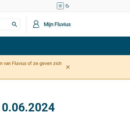
light_mode
dark_mode
profiel
Mijn Fluvius
am van Fluvius of ze geven zich
close
 10.06.2024