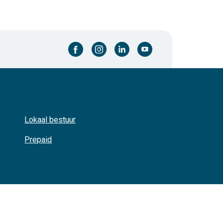
facebook-cirkel
instagram-cirkel
linkedin-cirkel
youtube-cirkel
Lokaal bestuur
Prepaid