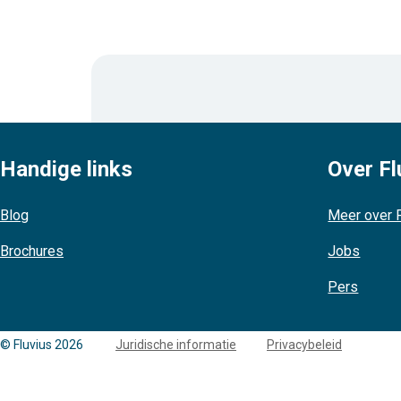
Handige links
Over Fl
Blog
Meer over F
Brochures
Jobs
Pers
Copyright
© Fluvius 2026
Juridische informatie
Privacybeleid
links