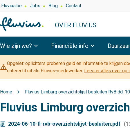
Overslaan
Top
Fluvius.be
Jobs
Blog
Contact
navigation
en
-
naar
OVER FLUVIUS
Over
de
Fluvius
inhoud
Hoofdnavigatie
gaan
Wie zijn we?
Financiële info
Duurzaa
Opgelet: oplichters proberen geld en informatie te krijgen d
warning_amber
onterecht uit als Fluvius-medewerker.
Lees er alles over op 
Home
Fluvius Limburg overzichtslijst besluiten RvB dd. 1
Kruimelpad
Fluvius Limburg overzich
2024-06-10-fl-rvb-overzichtslijst-besluiten.pdf
(1