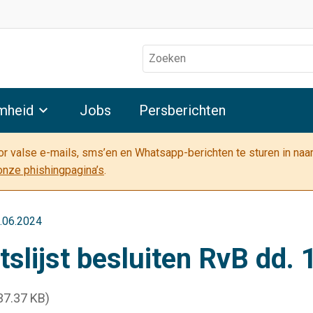
Zoeken
mheid
Jobs
Persberichten
oor valse e-mails, sms’en en Whatsapp-berichten te sturen in na
onze phishingpagina’s
.
0.06.2024
tslijst besluiten RvB dd.
37.37 KB)