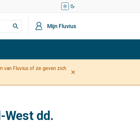
light_mode
dark_mode
profiel
Mijn Fluvius
am van Fluvius of ze geven zich
close
d-West dd.