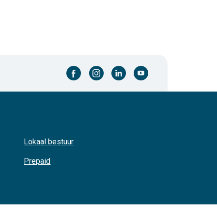
facebook-cirkel
instagram-cirkel
linkedin-cirkel
youtube-cirkel
Lokaal bestuur
Prepaid