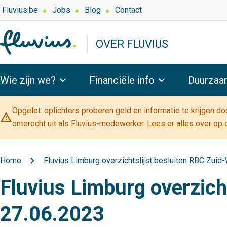
Overslaan
Top
Fluvius.be
Jobs
Blog
Contact
navigation
en
-
naar
OVER FLUVIUS
Over
de
Fluvius
inhoud
Hoofdnavigatie
gaan
Wie zijn we?
Financiële info
Duurzaa
Opgelet: oplichters proberen geld en informatie te krijgen d
warning_amber
onterecht uit als Fluvius-medewerker.
Lees er alles over op 
Home
Fluvius Limburg overzichtslijst besluiten RBC Zuid
Kruimelpad
Fluvius Limburg overzich
27.06.2023