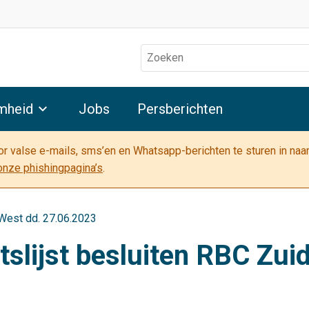
Zoeken
mheid
Jobs
Persberichten
oor valse e-mails, sms’en en Whatsapp-berichten te sturen in na
onze phishingpagina’s
.
-West dd. 27.06.2023
tslijst besluiten RBC Zui