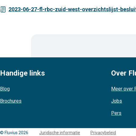
2023-06-27-fl-rbc-zuid-west-overzichtslijst-beslui
Handige links
Over Fl
Blog
Meer over F
Brochures
Jobs
Pers
Copyright
© Fluvius 2026
Juridische informatie
Privacybeleid