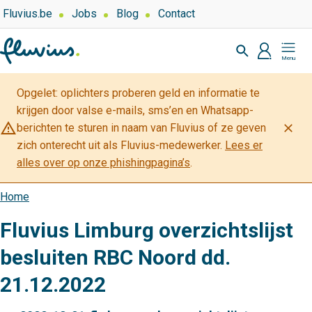
Overslaan
Top
Fluvius.be
Jobs
Blog
Contact
navigation
en
Zoeken
-
naar
profiel
Mijn
Over
de
Fluvius
Fluvius
inhoud
Opgelet: oplichters proberen geld en informatie te
gaan
krijgen door valse e-mails, sms’en en Whatsapp-
warning_amber
close
berichten te sturen in naam van Fluvius of ze geven
zich onterecht uit als Fluvius-medewerker.
Lees er
alles over op onze phishingpagina’s
.
Home
Kruimelpad
Fluvius Limburg overzichtslijst
besluiten RBC Noord dd.
21.12.2022