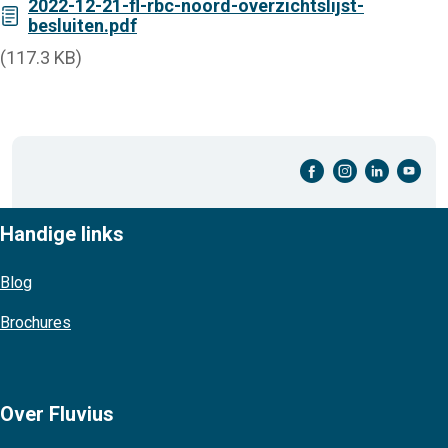
2022-12-21-fl-rbc-noord-overzichtslijst-
besluiten.pdf
(117.3 KB)
facebook-cirkel
instagram-cirkel
linkedin-cirkel
youtube-cirkel
Handige links
Blog
Brochures
Over Fluvius