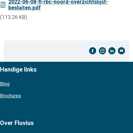
2022-06-08-fl-rbc-noord-overzichtslijst-
besluiten.pdf
(113.26 KB)
facebook-cirkel
instagram-cirkel
linkedin-cirkel
youtube-cirkel
Handige links
Blog
Brochures
Over Fluvius