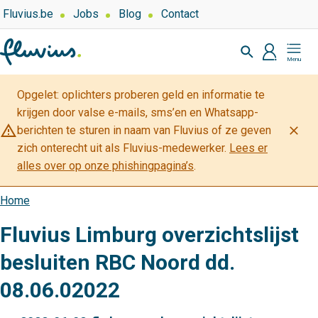
Overslaan
Top
Fluvius.be
Jobs
Blog
Contact
navigation
en
Zoeken
-
naar
profiel
Mijn
Over
de
Fluvius
Fluvius
inhoud
Opgelet: oplichters proberen geld en informatie te
gaan
krijgen door valse e-mails, sms’en en Whatsapp-
warning_amber
close
berichten te sturen in naam van Fluvius of ze geven
zich onterecht uit als Fluvius-medewerker.
Lees er
alles over op onze phishingpagina’s
.
Home
Kruimelpad
Fluvius Limburg overzichtslijst
besluiten RBC Noord dd.
08.06.02022