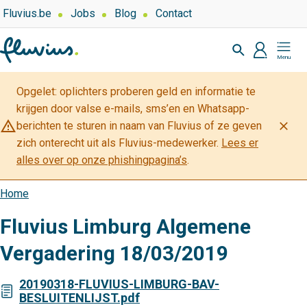
Overslaan
Top
Fluvius.be
Jobs
Blog
Contact
navigation
en
Zoeken
-
naar
profiel
Mijn
Over
de
Fluvius
Fluvius
inhoud
Opgelet: oplichters proberen geld en informatie te
gaan
krijgen door valse e-mails, sms’en en Whatsapp-
warning_amber
close
berichten te sturen in naam van Fluvius of ze geven
zich onterecht uit als Fluvius-medewerker.
Lees er
alles over op onze phishingpagina’s
.
Home
Kruimelpad
Fluvius Limburg Algemene
Vergadering 18/03/2019
20190318-FLUVIUS-LIMBURG-BAV-
BESLUITENLIJST.pdf