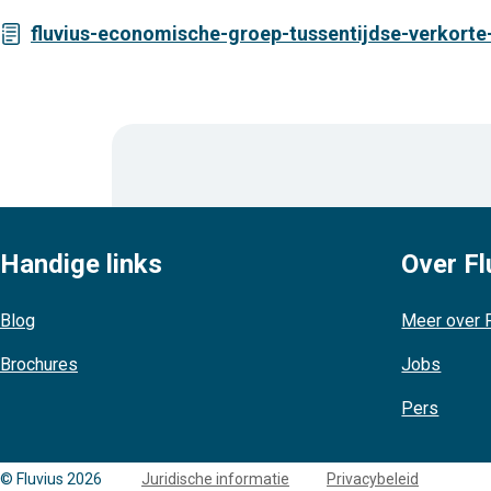
fluvius-economische-groep-tussentijdse-verkorte
Handige links
Over Fl
Blog
Meer over F
Brochures
Jobs
Pers
Copyright
© Fluvius 2026
Juridische informatie
Privacybeleid