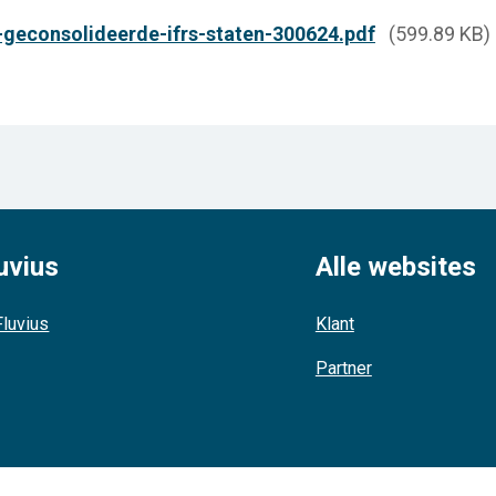
-geconsolideerde-ifrs-staten-300624.pdf
(599.89 KB)
uvius
Alle websites
luvius
Klant
Partner