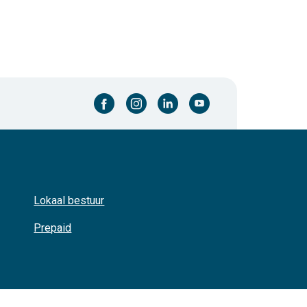
facebook-cirkel
instagram-cirkel
linkedin-cirkel
youtube-cirkel
Lokaal bestuur
Prepaid