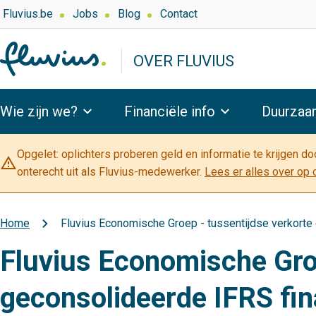
Overslaan
Top
Fluvius.be
Jobs
Blog
Contact
navigation
en
-
naar
OVER FLUVIUS
Over
de
Fluvius
inhoud
Hoofdnavigatie
gaan
Wie zijn we?
Financiële info
Duurzaa
Opgelet: oplichters proberen geld en informatie te krijgen d
warning_amber
onterecht uit als Fluvius-medewerker.
Lees er alles over op 
Home
Fluvius Economische Groep - tussentijdse verkorte 
Kruimelpad
Fluvius Economische Groe
geconsolideerde IFRS fin