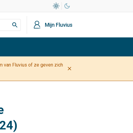
light_mode
dark_mode
profiel
Mijn Fluvius
am van Fluvius of ze geven zich
close
e
024)