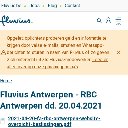
Overslaan
Top
Fluvius.be
Jobs
Blog
Contact
navigation
en
Zoeken
-
naar
profiel
Mijn
Over
de
Fluvius
Fluvius
inhoud
Opgelet: oplichters proberen geld en informatie te
gaan
krijgen door valse e-mails, sms’en en Whatsapp-
warning_amber
close
berichten te sturen in naam van Fluvius of ze geven
zich onterecht uit als Fluvius-medewerker.
Lees er
alles over op onze phishingpagina’s
.
Home
Kruimelpad
Fluvius Antwerpen - RBC
Antwerpen dd. 20.04.2021
2021-04-20-fa-rbc-antwerpen-website-
overzicht-beslissingen.pdf