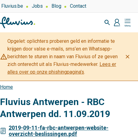
Overslaan
Top
Fluvius.be
Jobs
Blog
Contact
navigation
en
Zoeken
-
naar
profiel
Mijn
Over
de
Fluvius
Fluvius
inhoud
Opgelet: oplichters proberen geld en informatie te
gaan
krijgen door valse e-mails, sms’en en Whatsapp-
warning_amber
close
berichten te sturen in naam van Fluvius of ze geven
zich onterecht uit als Fluvius-medewerker.
Lees er
alles over op onze phishingpagina’s
.
Home
Kruimelpad
Fluvius Antwerpen - RBC
Antwerpen dd. 11.09.2019
2019-09-11-fa-rbc-antwerpen-website-
overzicht-beslissingen.pdf