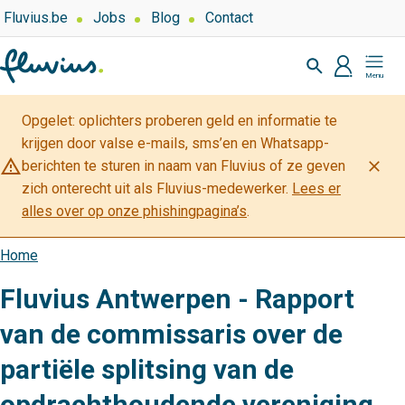
Overslaan
Top
Fluvius.be
Jobs
Blog
Contact
navigation
en
Zoeken
-
naar
profiel
Mijn
Over
de
Fluvius
Fluvius
inhoud
Opgelet: oplichters proberen geld en informatie te
gaan
krijgen door valse e-mails, sms’en en Whatsapp-
warning_amber
close
berichten te sturen in naam van Fluvius of ze geven
zich onterecht uit als Fluvius-medewerker.
Lees er
alles over op onze phishingpagina’s
.
Home
Kruimelpad
Fluvius Antwerpen - Rapport
van de commissaris over de
partiële splitsing van de
opdrachthoudende vereniging