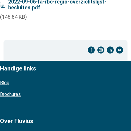
2022-09-06-fa-rbc-regio-overzichtslijst-
besluiten.pdf
(146.84 KB)
facebook-cirkel
instagram-cirkel
linkedin-cirkel
youtube-cirkel
Handige links
Blog
Brochures
Over Fluvius