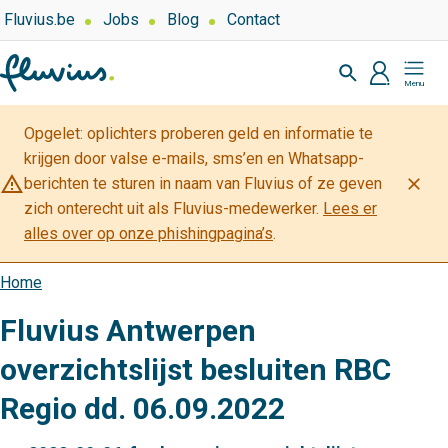
Overslaan
Top
Fluvius.be
Jobs
Blog
Contact
navigation
en
Zoeken
-
naar
profiel
Mijn
Over
de
Fluvius
Fluvius
inhoud
Opgelet: oplichters proberen geld en informatie te
gaan
krijgen door valse e-mails, sms’en en Whatsapp-
warning_amber
close
berichten te sturen in naam van Fluvius of ze geven
zich onterecht uit als Fluvius-medewerker.
Lees er
alles over op onze phishingpagina’s
.
Home
Kruimelpad
Fluvius Antwerpen
overzichtslijst besluiten RBC
Regio dd. 06.09.2022