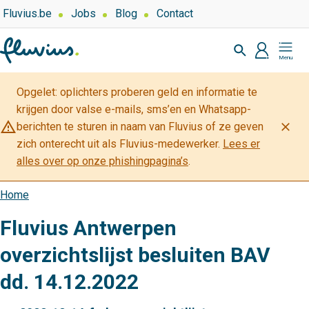
Overslaan
Top
Fluvius.be
Jobs
Blog
Contact
navigation
en
Zoeken
-
naar
profiel
Mijn
Over
de
Fluvius
Fluvius
inhoud
Opgelet: oplichters proberen geld en informatie te
gaan
krijgen door valse e-mails, sms’en en Whatsapp-
warning_amber
close
berichten te sturen in naam van Fluvius of ze geven
zich onterecht uit als Fluvius-medewerker.
Lees er
alles over op onze phishingpagina’s
.
Home
Kruimelpad
Fluvius Antwerpen
overzichtslijst besluiten BAV
dd. 14.12.2022