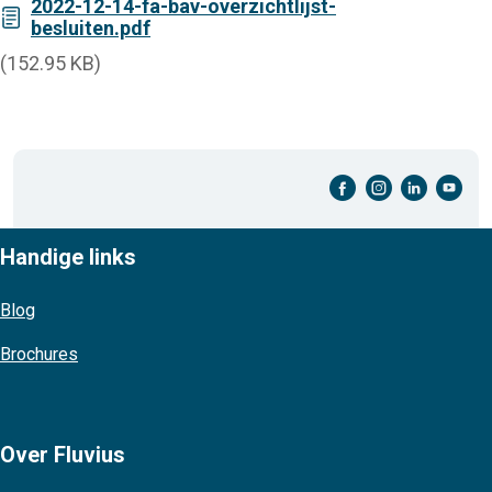
2022-12-14-fa-bav-overzichtlijst-
besluiten.pdf
(152.95 KB)
facebook-cirkel
instagram-cirkel
linkedin-cirkel
youtube-cirkel
Handige links
Blog
Brochures
Over Fluvius