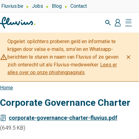
Overslaan
Top
Fluvius.be
Jobs
Blog
Contact
navigation
en
Zoeken
-
naar
profiel
Mijn
Over
de
Fluvius
Fluvius
inhoud
Opgelet: oplichters proberen geld en informatie te
gaan
krijgen door valse e-mails, sms’en en Whatsapp-
warning_amber
close
berichten te sturen in naam van Fluvius of ze geven
zich onterecht uit als Fluvius-medewerker.
Lees er
alles over op onze phishingpagina’s
.
Home
Kruimelpad
Corporate Governance Charter
corporate-governance-charter-fluvius.pdf
(649.5 KB)