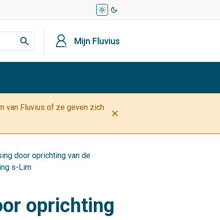
light_mode
dark_mode
profiel
Mijn Fluvius
am van Fluvius of ze geven zich
close
tsing door oprichting van de
ing s-Lim
oor oprichting