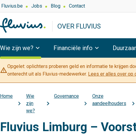
Overslaan
Top
Fluvius.be
Jobs
Blog
Contact
navigation
en
-
naar
OVER FLUVIUS
Over
de
Fluvius
inhoud
Hoofdnavigatie
gaan
Wie zijn we?
Financiële info
Duurzaa
Opgelet: oplichters proberen geld en informatie te krijgen d
warning_amber
onterecht uit als Fluvius-medewerker.
Lees er alles over op 
Home
Wie
Governance
Onze
Kruimelpad
zijn
aandeelhouders
we?
Fluvius Limburg – Voorste