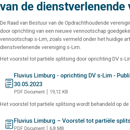
van de dienstverlenende 
De Raad van Bestuur van de Opdrachthoudende vereniging F
door oprichting van een nieuwe vennootschap goedgekeu
vennootschap s-Lim, zoals vermeld onder het huidige artik
dienstverlenende vereniging s-Lim.
Het voorstel tot partiële splitsing door oprichting DV 
Fluvius Limburg - oprichting DV s-Lim - Publ
document
30.05.2023
PDF Document
19,12 KB
Het voorstel tot partiële splitsing wordt behandeld op d
Fluvius Limburg – Voorstel tot partiële spli
document
PDF Document
6,8 MB