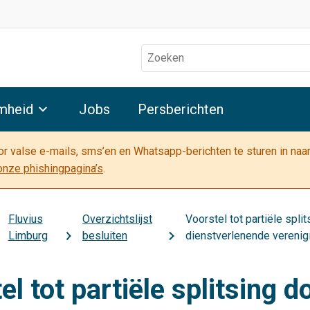
Zoeken
mheid
Jobs
Persberichten
oor valse e-mails, sms’en en Whatsapp-berichten te sturen in na
onze phishingpagina’s
.
Fluvius
Overzichtslijst
Voorstel tot partiële spli
Limburg
besluiten
dienstverlenende verenig
l tot partiële splitsing d