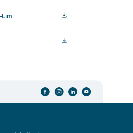
s-Lim
facebook-cirkel
instagram-cirkel
linkedin-cirkel
youtube-cirkel