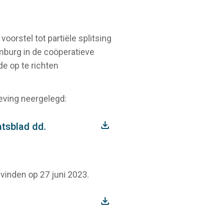
orstel tot partiële splitsing
mburg in de coöperatieve
de op te richten
geving neergelegd:
atsblad dd.
svinden op 27 juni 2023.